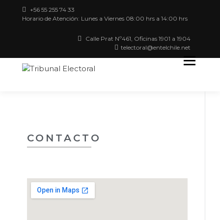
+56 55 255 74 33
Horario de Atención: Lunes a Viernes 08:00 hrs a 14:00 hrs
Calle Prat Nº461, Oficinas 1901 a 1904
telectoral@entelchile.net
Región de Antofagasta
TRIBUNAL
ELECTORAL
CONTACTO