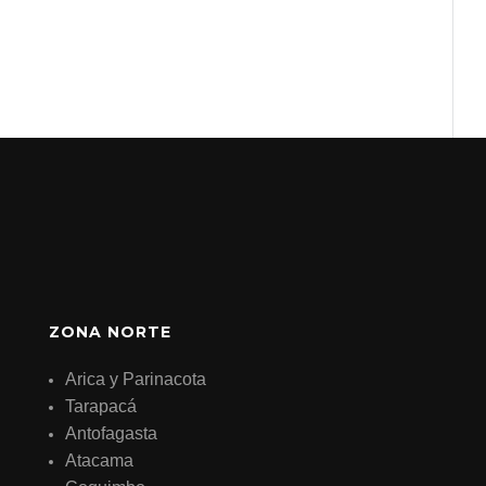
ZONA NORTE
Arica y Parinacota
Tarapacá
Antofagasta
Atacama