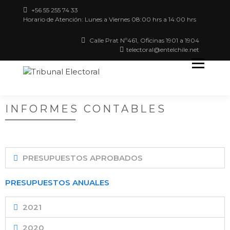
+56 55 255 74 33
Horario de Atención: Lunes a Viernes 08:00 hrs a 14:00 hrs
Calle Prat Nº461, Oficinas 1901 a 1904
telectoral@entelchile.net
Región de Antofagasta
TRIBUNAL
ELECTORAL
INFORMES CONTABLES
PRESUPUESTOS APROBADOS
PRESUPUESTOS ANUALES
2021
2020