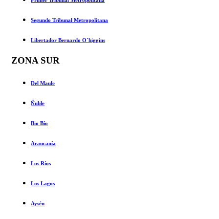
Primer Tribunal Metropolitana
Segundo Tribunal Metropolitana
Libertador Bernardo O´higgins
ZONA SUR
Del Maule
Ñuble
Bio Bío
Araucanía
Los Ríos
Los Lagos
Aysén