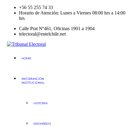
Skip
+56 55 255 74 33
to
Horario de Atención: Lunes a Viernes 08:00 hrs a 14:00
content
hrs
Calle Prat Nº461, Oficinas 1901 a 1904
telectoral@entelchile.net
Tribunal Electoral
Región de Antofagasta
HOME
INFORMACIÓN
INSTITUCIONAL
HISTORIA
MIEMBROS