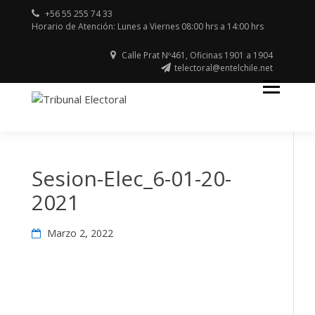
Skip
+56 55 255 74 33
to
Horario de Atención: Lunes a Viernes 08:00 hrs a 14:00 hrs
content
Calle Prat Nº461, Oficinas 1901 a 1904
telectoral@entelchile.net
Región de Antofagasta
TRIBUNAL
ELECTORAL
Sesion-Elec_6-01-20-
2021
Marzo 2, 2022