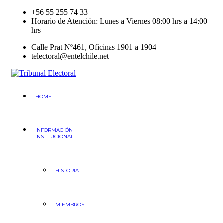
Skip
+56 55 255 74 33
to
Horario de Atención: Lunes a Viernes 08:00 hrs a 14:00
content
hrs
Calle Prat Nº461, Oficinas 1901 a 1904
telectoral@entelchile.net
Tribunal Electoral
Región de Antofagasta
HOME
INFORMACIÓN
INSTITUCIONAL
HISTORIA
MIEMBROS