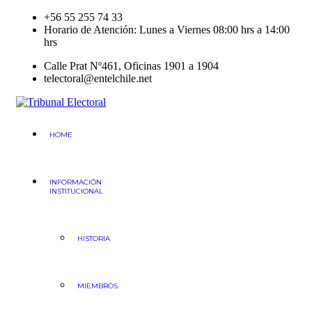
Skip
+56 55 255 74 33
to
Horario de Atención: Lunes a Viernes 08:00 hrs a 14:00
content
hrs
Calle Prat Nº461, Oficinas 1901 a 1904
telectoral@entelchile.net
Tribunal Electoral
Región de Antofagasta
HOME
INFORMACIÓN
INSTITUCIONAL
HISTORIA
MIEMBROS