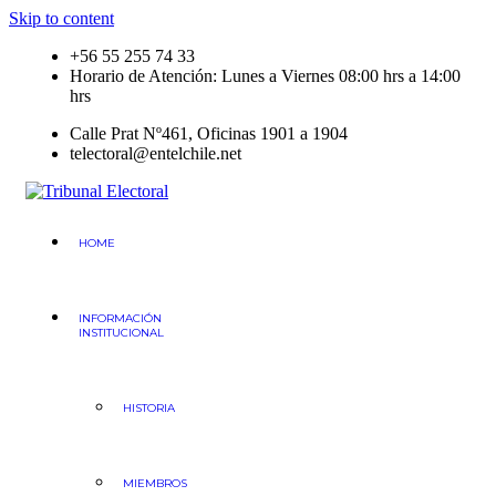
Skip to content
+56 55 255 74 33
Horario de Atención: Lunes a Viernes 08:00 hrs a 14:00
hrs
Calle Prat Nº461, Oficinas 1901 a 1904
telectoral@entelchile.net
Tribunal Electoral
Región de Antofagasta
HOME
INFORMACIÓN
INSTITUCIONAL
HISTORIA
MIEMBROS