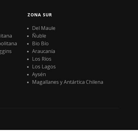
ZONA SUR
Del Maule
itana
Ñuble
olitana
Bio Bío
ggins
Araucanía
Los Ríos
Los Lagos
Aysén
Magallanes y Antártica Chilena