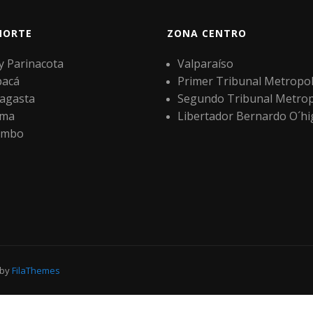
NORTE
ZONA CENTRO
 y Parinacota
Valparaíso
pacá
Primer Tribunal Metropol
agasta
Segundo Tribunal Metrop
ama
Libertador Bernardo O´hi
imbo
 by
FilaThemes