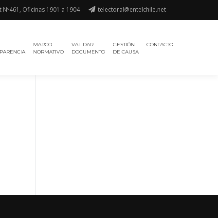
t Nº461, Oficinas 1901 a 1904
telectoral@entelchile.net
MARCO
VALIDAR
GESTIÓN
CONTACTO
PARENCIA
NORMATIVO
DOCUMENTO
DE CAUSA