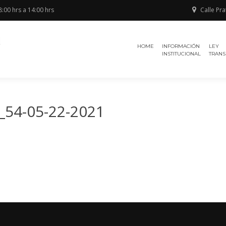
:00 hrs a 14:00 hrs
Calle Pra
Región de
TRIBUNAL
Antofagasta
HOME
INFORMACIÓN
LEY
ELECTORAL
INSTITUCIONAL
TRANS
_54-05-22-2021