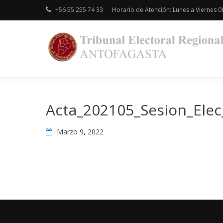
Skip
+56 55 255 74 33
Horario de Atención: Lunes a Viernes 08
to
content
Acta_202105_Sesion_Elec
Marzo 9, 2022