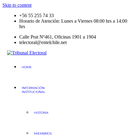
Skip to content
+56 55 255 74 33
Horario de Atención: Lunes a Viernes 08:00 hrs a 14:00
hrs
Calle Prat Nº461, Oficinas 1901 a 1904
telectoral@entelchile.net
Tribunal Electoral
Región de Antofagasta
HOME
INFORMACIÓN
INSTITUCIONAL
HISTORIA
MIEMBROS