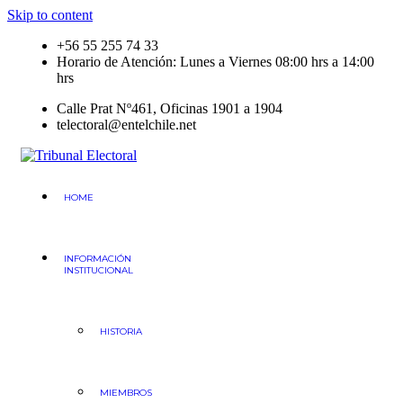
Skip to content
+56 55 255 74 33
Horario de Atención: Lunes a Viernes 08:00 hrs a 14:00
hrs
Calle Prat Nº461, Oficinas 1901 a 1904
telectoral@entelchile.net
Tribunal Electoral
Región de Antofagasta
HOME
INFORMACIÓN
INSTITUCIONAL
HISTORIA
MIEMBROS