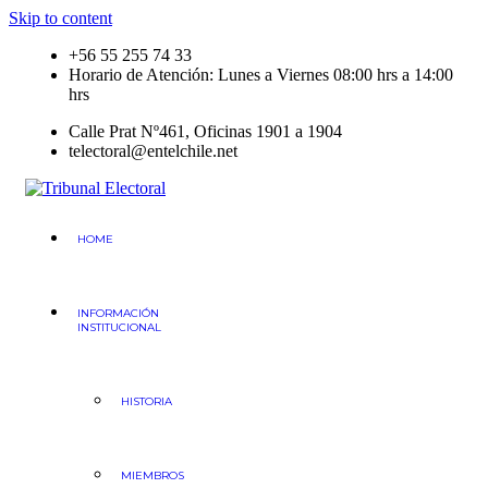
Skip to content
+56 55 255 74 33
Horario de Atención: Lunes a Viernes 08:00 hrs a 14:00
hrs
Calle Prat Nº461, Oficinas 1901 a 1904
telectoral@entelchile.net
Tribunal Electoral
Región de Antofagasta
HOME
INFORMACIÓN
INSTITUCIONAL
HISTORIA
MIEMBROS