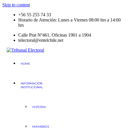
Skip to content
+56 55 255 74 33
Horario de Atención: Lunes a Viernes 08:00 hrs a 14:00
hrs
Calle Prat Nº461, Oficinas 1901 a 1904
telectoral@entelchile.net
Tribunal Electoral
Región de Antofagasta
HOME
INFORMACIÓN
INSTITUCIONAL
HISTORIA
MIEMBROS