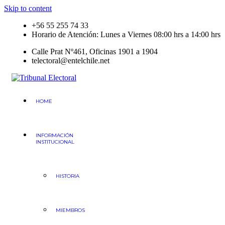
Skip to content
+56 55 255 74 33
Horario de Atención: Lunes a Viernes 08:00 hrs a 14:00 hrs
Calle Prat Nº461, Oficinas 1901 a 1904
telectoral@entelchile.net
Tribunal Electoral
Región de Antofagasta
HOME
INFORMACIÓN
INSTITUCIONAL
HISTORIA
MIEMBROS