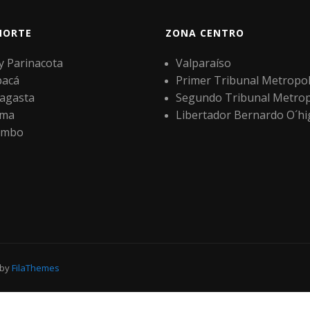
NORTE
ZONA CENTRO
 y Parinacota
Valparaíso
pacá
Primer Tribunal Metropol
agasta
Segundo Tribunal Metrop
ama
Libertador Bernardo O´hi
imbo
 by
FilaThemes