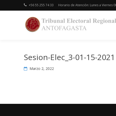
Skip
+56 55 255 74 33
Horario de Atención: Lunes a Viernes 08
to
content
Sesion-Elec_3-01-15-2021
Marzo 2, 2022