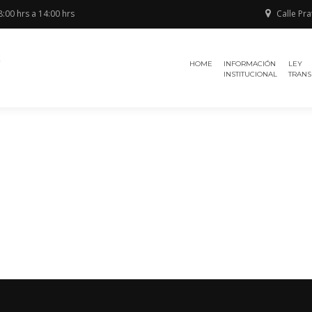
:00 hrs a 14:00 hrs
Calle Pra
Región de
TRIBUNAL
Antofagasta
HOME
INFORMACIÓN
LEY
ELECTORAL
INSTITUCIONAL
TRANS