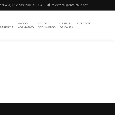
t Nº461, Oficinas 1901 a 1904
telectoral@entelchile.net
MARCO
VALIDAR
GESTIÓN
CONTACTO
PARENCIA
NORMATIVO
DOCUMENTO
DE CAUSA