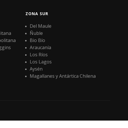
ZONA SUR
Del Maule
itana
Ñuble
olitana
Bio Bío
ggins
Araucanía
Los Ríos
Los Lagos
Aysén
Magallanes y Antártica Chilena