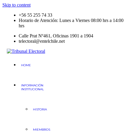
Skip to content
+56 55 255 74 33
Horario de Atención: Lunes a Viernes 08:00 hrs a 14:00
hrs
Calle Prat Nº461, Oficinas 1901 a 1904
telectoral@entelchile.net
Tribunal Electoral
Región de Antofagasta
HOME
INFORMACIÓN
INSTITUCIONAL
HISTORIA
MIEMBROS