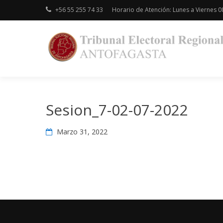
Skip
+56 55 255 74 33
Horario de Atención: Lunes a Viernes 08
to
content
Sesion_7-02-07-2022
Marzo 31, 2022