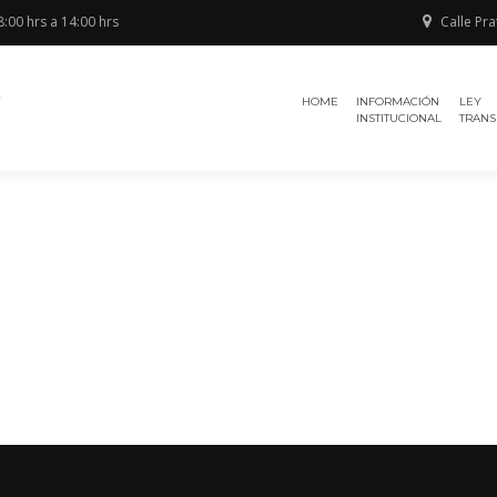
:00 hrs a 14:00 hrs
Calle Pra
Región de
TRIBUNAL
Antofagasta
HOME
INFORMACIÓN
LEY
ELECTORAL
INSTITUCIONAL
TRANS