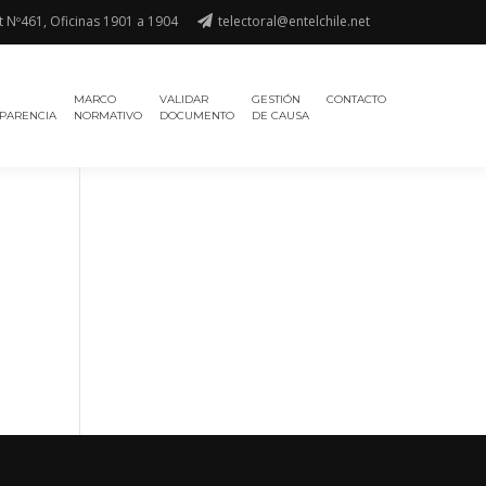
t Nº461, Oficinas 1901 a 1904
telectoral@entelchile.net
MARCO
VALIDAR
GESTIÓN
CONTACTO
PARENCIA
NORMATIVO
DOCUMENTO
DE CAUSA