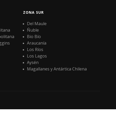
ZONA SUR
Del Maule
itana
Ñuble
olitana
Bio Bío
ggins
Araucanía
Los Ríos
Los Lagos
Aysén
Magallanes y Antártica Chilena