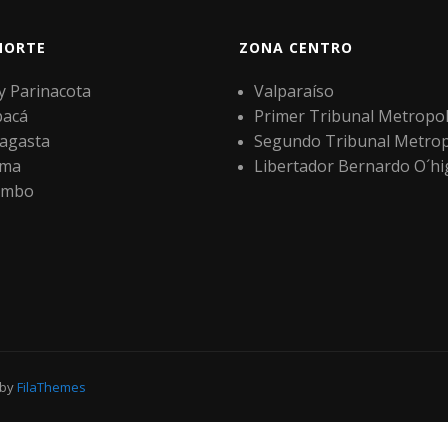
NORTE
ZONA CENTRO
 y Parinacota
Valparaíso
pacá
Primer Tribunal Metropol
agasta
Segundo Tribunal Metrop
ama
Libertador Bernardo O´hi
imbo
 by
FilaThemes