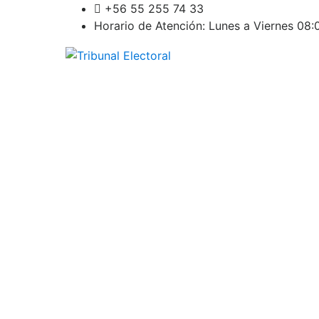
Skip
+56 55 255 74 33
to
Horario de Atención: Lunes a Viernes 08:0
content
Tribunal Electoral
Región de Antofagasta